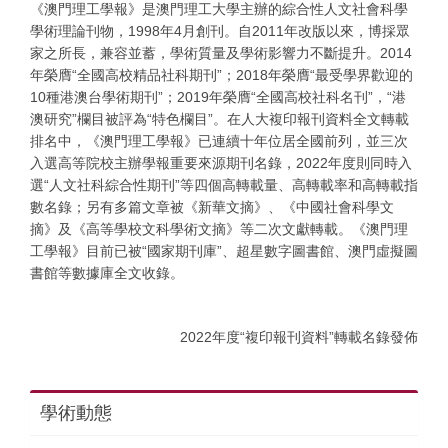
《澳門理工學報》是澳門理工大學主辦的綜合性人文社會科學
學術理論刊物，1998年4月創刊。自2011年改版以來，博採眾
家之所長，兼容並蓄，學術質量及學術影響力不斷提升。2014
年榮膺“全國高校精品社科期刊”；2018年榮膺“最受學界歡迎的
10種港澳台學術期刊”；2019年榮膺“全國高校社科名刊”，“港
澳研究”欄目被評為“特色欄目”。在人大複印報刊資料全文轉載
排名中，《澳門理工學報》已連續十年位居全國前列，並三次
入選高等院校主辦學報重要來源期刊名錄，2022年度則同時入
選“人文社科綜合性期刊”等四個高轉載量、高轉載率和高轉載指
數名錄；另有多篇文章被《新華文摘》、《中國社會科學文
摘》及《高等學校文科學術文摘》等二次文獻轉載。《澳門理
工學報》目前已被“國家期刊庫”、超星數字圖書館、澳門虛擬圖
書館等數據庫全文收錄。
2022年度“複印報刊資料”轉載名錄發佈
學術動態